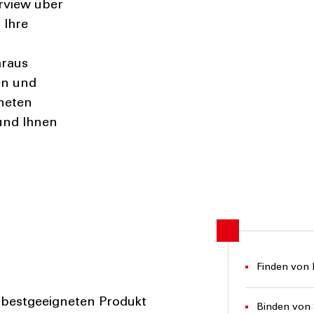
rview über
 Ihre
araus
en und
neten
und Ihnen
Finden von
 bestgeeigneten Produkt
Binden von