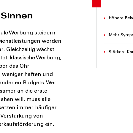
 Sinnen
Höhere Bek
nale Werbung steigern
Mehr Sympa
Dienstleistungen werden
er
. Gleichzeitig wächst
Stärkere Ka
et: klassische Werbung,
ber das Ohr
 weniger haften und
handenen Budgets. Wer
samer an die erste
shen will, muss
alle
 setzen immer häufiger
 Verstärkung von
erkaufsförderung ein.