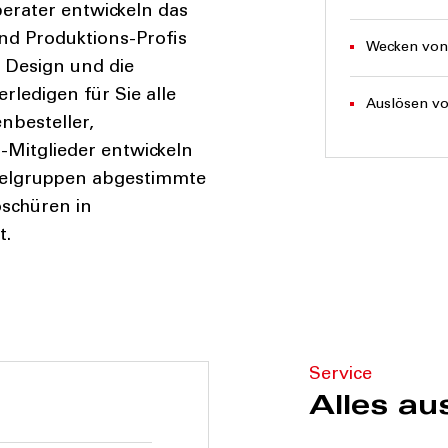
berater entwickeln das
nd Produktions-Profis
Wecken von 
e Design und die
ledigen für Sie alle
Auslösen vo
enbesteller,
-Mitglieder entwickeln
Zielgruppen abgestimmte
oschüren in
t.
Service
Alles au