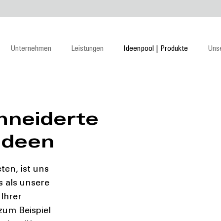
Hauptnavigation
Unternehmen
Leistungen
Ideenpool | Produkte
Uns
Lauffs
hneiderte
ideen
ten, ist uns
s als unsere
 Ihrer
zum Beispiel