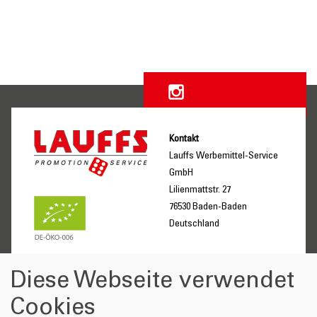
Kontakt
Lauffs Werbemittel-Service
GmbH
Lilienmattstr. 27
76530 Baden-Baden
Deutschland
Unternehmen
Leistungen
Diese Webseite verwendet
Über uns
Service
Cookies
Social Compliance
Was wir Ihnen bieten